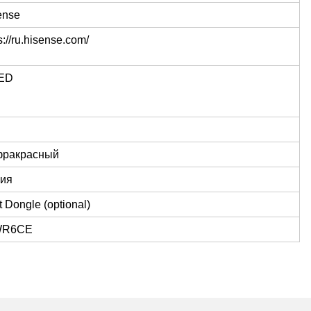
ense
s://ru.hisense.com/
ED
ракрасный
ия
 Dongle (optional)
WR6CE