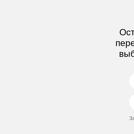
Ост
пере
выб
З