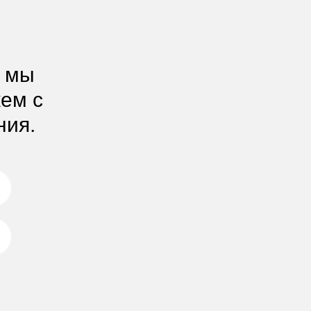
, мы
жем с
ния.