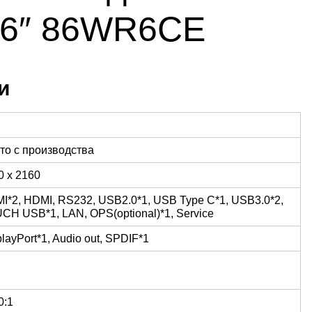
86″ 86WR6CE
и
то с производства
0 x 2160
I*2, HDMI, RS232, USB2.0*1, USB Type C*1, USB3.0*2,
CH USB*1, LAN, OPS(optional)*1, Service
layPort*1, Audio out, SPDIF*1
0:1