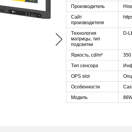
Производитель
His
Сайт
http
производителя
Технология
D-L
матрицы, тип
подсветки
Яркость, cd/m²
350
Тип сенсора
Инф
OPS slot
Опц
Особенности
Cast
Модель
86