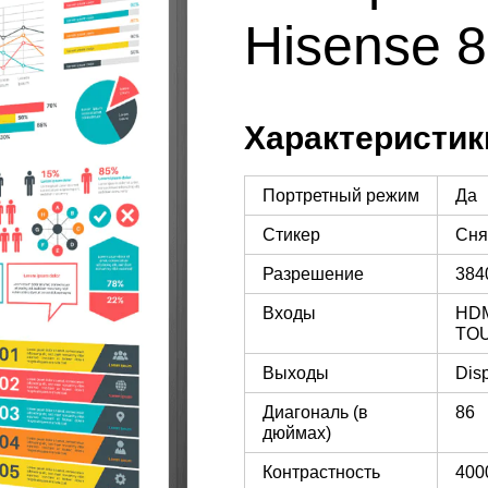
Hisense 
Характеристик
Портретный режим
Да
Стикер
Сня
Разрешение
384
Входы
HDM
TOU
Выходы
Disp
Диагональ (в
86
дюймах)
Контрастность
400