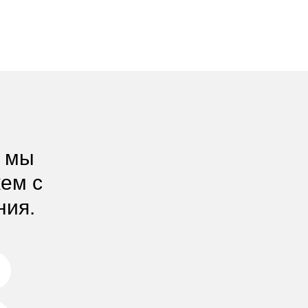
, мы
жем с
ния.